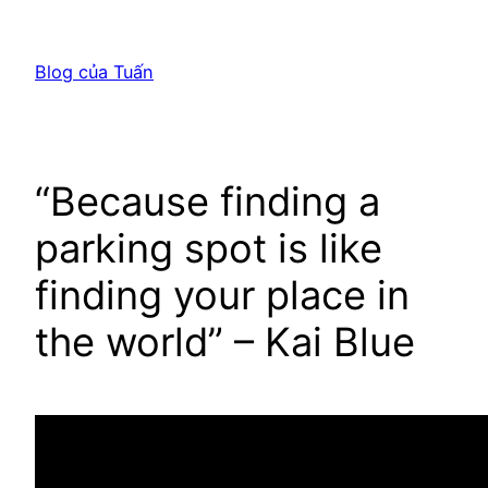
Chuyển
đến
Blog của Tuấn
phần
nội
dung
“Because finding a
parking spot is like
finding your place in
the world” – Kai Blue