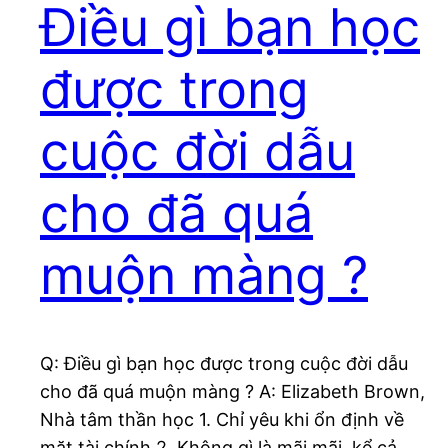
Điều gì bạn học
được trong
cuộc đời dẫu
cho đã quá
muộn màng ?
Q: Điều gì bạn học được trong cuộc đời dẫu
cho đã quá muộn màng ? A: Elizabeth Brown,
Nhà tâm thần học 1. Chỉ yêu khi ổn định về
mặt tài chính 2. Không gì là mãi mãi, kể cả